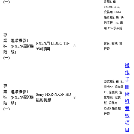
(一)
影攜行箱
Pelican 1610,
公務用 KATA
攝影攜行袋, 快
拆底板, Fs5 專
用 Tilta承架組
專
業
進階攝影1
NX5N用 LIBEC TH-
雲台, 握把, 攜
8
進
(NX5N攝影機
950腳架
行袋
階
組)
(一)
操
作
手
硬式攜行箱, 記
專
冊
憶卡*2, 遮光罩
業
進階攝影1
*1, 保護鏡, 空
術
Sony HXR-NX5N HD
進
(NX5N攝影機
8
氣噴球, 拭鏡
攝影機組
科
階
組)
紙, 公務用
考
(一)
KATA 攝影攜
行袋
核
項
目