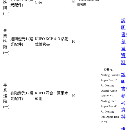
20
進
C 夾
光配件)
邊另選
階
(一)
說
明
專
書/
業
進階燈光1 (燈
KUPO KCP-413 活動
進
10
參
光配件)
式燈管夾
階
考
(一)
資
料
上滑蓋*1,
說
Nesting Pancake
Apple Box 1"
明
專
*1, Nesting
書/
業
Quarter Apple
進階燈光1 (燈
KUPO 四合一蘋果木
進
40
參
Box 2” *1,
光配件)
箱組
階
Nesting Half
考
(一)
Apple Box 4”
資
*1, Nesting
料
Full Apple Box
8” *1
說