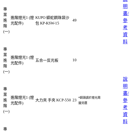
明
專
書/
業
進階燈光1 (燈
KUPO 蟒蛇鋼珠袋沙
進
49
參
光配件)
包 KP-KSW-15
階
考
(一)
資
料
專
業
進階燈光1 (燈
10
進
五合一反光板
光配件)
階
(一)
說
明
專
書/
業
進階燈光1 (燈
*銅頭請於燈光周
進
大力夾 手夾 KCP-550
23
參
光配件)
邊另選
階
考
(一)
資
料
專