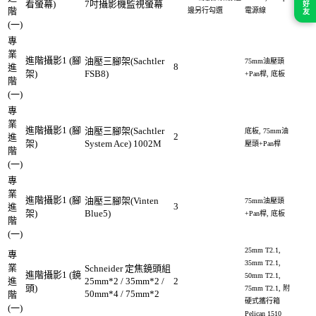
加入好友
看螢幕)
7吋攝影機監視螢幕
階
邊另行勾選
電源線
(一)
專
業
進階攝影1 (腳
油壓三腳架(Sachtler
75mm油壓頭
8
進
架)
FSB8)
+Pan桿, 底板
階
(一)
專
業
進階攝影1 (腳
油壓三腳架(Sachtler
底板, 75mm油
2
進
架)
System Ace) 1002M
壓頭+Pan桿
階
(一)
專
業
進階攝影1 (腳
油壓三腳架(Vinten
75mm油壓頭
3
進
架)
Blue5)
+Pan桿, 底板
階
(一)
25mm T2.1,
專
35mm T2.1,
業
Schneider 定焦鏡頭組
進階攝影1 (鏡
50mm T2.1,
進
25mm*2 / 35mm*2 /
2
頭)
75mm T2.1, 附
50mm*4 / 75mm*2
階
硬式攜行箱
(一)
Pelican 1510