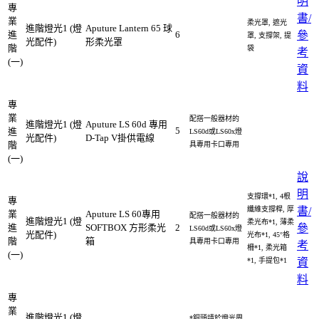
明
專
書/
業
柔光罩, 遮光
進階燈光1 (燈
Aputure Lantern 65 球
進
6
參
罩, 支撐架, 提
光配件)
形柔光罩
階
袋
考
(一)
資
料
專
業
配搭一般器材的
進階燈光1 (燈
Aputure LS 60d 專用
5
進
LS60d或LS60x燈
光配件)
D-Tap V掛供電線
階
具專用卡口專用
(一)
說
明
支撐環*1, 4根
專
纖維支撐桿, 厚
書/
業
Aputure LS 60專用
配搭一般器材的
進階燈光1 (燈
柔光布*1, 薄柔
進
SOFTBOX 方形柔光
2
參
LS60d或LS60x燈
光配件)
光布*1, 45°格
階
箱
具專用卡口專用
考
柵*1, 柔光箱
(一)
*1, 手提包*1
資
料
專
業
進階燈光1 (燈
*銅頭請於燈光周