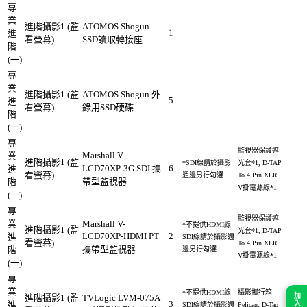
專
業
進階攝影1 (監
ATOMOS Shogun
1
進
看螢幕)
SSD讀取轉接座
階
(一)
專
業
進階攝影1 (監
ATOMOS Shogun 外
5
進
看螢幕)
錄用SSD硬碟
階
(一)
專
監視器保護遮
Marshall V-
業
進階攝影1 (監
*SDI線請於攝影
光套*1, D-TAP
LCD70XP-3G SDI 攜
6
進
看螢幕)
週邊另行勾選
To 4 Pin XLR
帶型監視器
階
V掛電源線*1
(一)
專
監視器保護遮
業
Marshall V-
*不提供HDMI線
進階攝影1 (監
光套*1, D-TAP
LCD70XP-HDMI PT
2
進
SDI線請於攝影週
看螢幕)
To 4 Pin XLR
攜帶型監視器
階
邊另行勾選
V掛電源線*1
(一)
專
業
*不提供HDMI線
攝影攜行箱
進階攝影1 (監
TVLogic LVM-075A
3
進
SDI線請於攝影週
Pelican, D-Tap