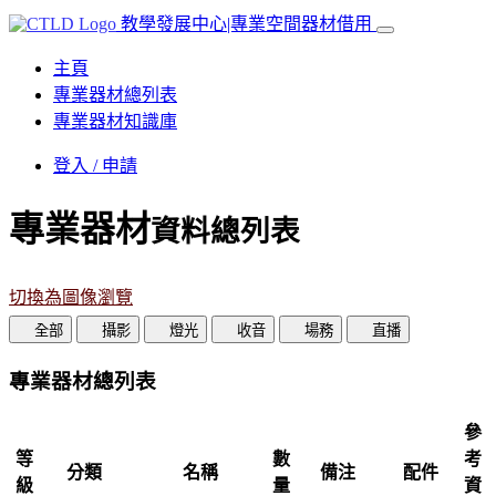
教學發展中心|專業空間器材借用
主頁
專業器材總列表
專業器材知識庫
登入 / 申請
專業器材
資料總列表
切換為圖像瀏覽
全部
攝影
燈光
收音
場務
直播
專業器材總列表
參
等
數
考
分類
名稱
備注
配件
級
量
資