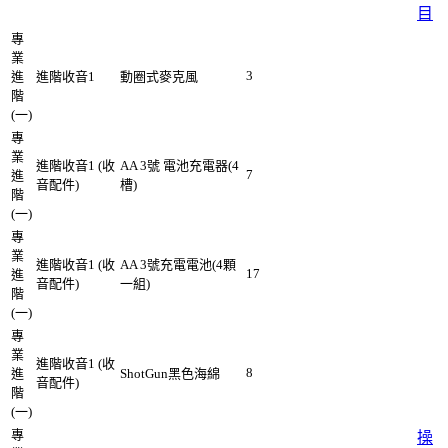
目
專
業
3
進
進階收音1
動圈式麥克風
階
(一)
專
業
進階收音1 (收
AA 3號 電池充電器(4
7
進
音配件)
槽)
階
(一)
專
業
進階收音1 (收
AA 3號充電電池(4顆
17
進
音配件)
一組)
階
(一)
專
業
進階收音1 (收
8
進
ShotGun黑色海綿
音配件)
階
(一)
專
操