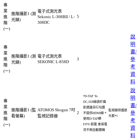
專
業
電子式測光表
進階攝影1 (測
5
進
Sekonic L-308BII / L-
光錶)
308DC
階
(一)
說
明
專
書/
業
進階攝影1 (測
電子式測光表
進
3
參
SEKONIC L-858D
光錶)
階
考
(一)
資
料
說
*D-TAP To
明
專
DC,SDI線請於攝
書/
業
影週邊另行勾選
進階攝影1 (監
ATOMOS Shogun 7吋
監視器保護遮
進
2
參
不提供HDMI線 *
看螢幕)
監視記錄器
光套*1
階
使用D-TAP轉
考
(一)
F970 假電 會易電
資
流不夠自動關機
料