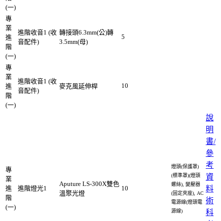
(一)
專
業
進階收音1 (收
轉接頭6.3mm(公)轉
5
進
音配件)
3.5mm(母)
階
(一)
專
業
進階收音1 (收
10
進
麥克風延伸桿
音配件)
階
(一)
說
明
書/
參
考
燈頭(保護罩)
專
(標準罩)(燈頭
資
業
Aputure LS-300X雙色
螺絲), 變壓器
進
進階燈光1
10
料
溫聚光燈
(固定夾座), AC
階
術
電源線(燈頭電
(一)
源線)
科