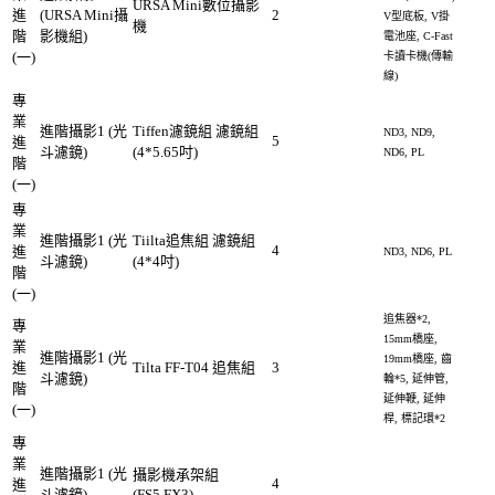
URSA Mini數位攝影
進
(URSA Mini攝
2
V型底板, V掛
機
階
影機組)
電池座, C-Fast
(一)
卡讀卡機(傳輸
線)
專
業
進階攝影1 (光
Tiffen濾鏡組 濾鏡組
ND3, ND9,
5
進
斗濾鏡)
(4*5.65吋)
ND6, PL
階
(一)
專
業
進階攝影1 (光
Tiilta追焦組 濾鏡組
4
進
ND3, ND6, PL
斗濾鏡)
(4*4吋)
階
(一)
追焦器*2,
專
15mm橋座,
業
進階攝影1 (光
19mm橋座, 齒
進
Tilta FF-T04 追焦組
3
斗濾鏡)
輪*5, 延伸管,
階
延伸鞭, 延伸
(一)
桿, 標記環*2
專
業
進階攝影1 (光
攝影機承架組
4
進
斗濾鏡)
(FS5,FX3)