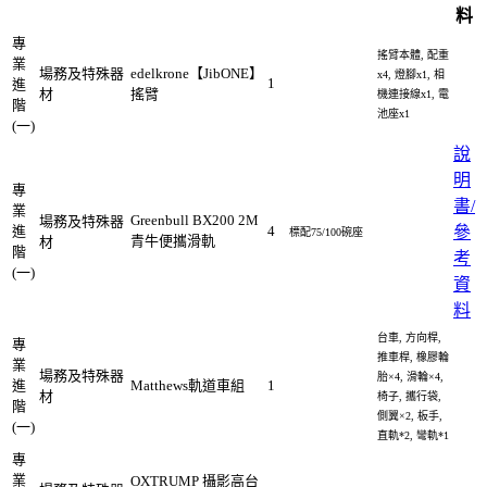
料
專
搖臂本體, 配重
業
場務及特殊器
edelkrone【JibONE】
x4, 燈腳x1, 相
1
進
材
搖臂
機連接線x1, 電
階
池座x1
(一)
說
明
專
書/
業
Greenbull BX200 2M
場務及特殊器
進
4
參
標配75/100碗座
青牛便攜滑軌
材
階
考
(一)
資
料
台車, 方向桿,
專
推車桿, 橡膠輪
業
場務及特殊器
胎×4, 滑輪×4,
進
Matthews軌道車組
1
材
椅子, 攜行袋,
階
側翼×2, 板手,
(一)
直軌*2, 彎軌*1
專
業
OXTRUMP 攝影高台