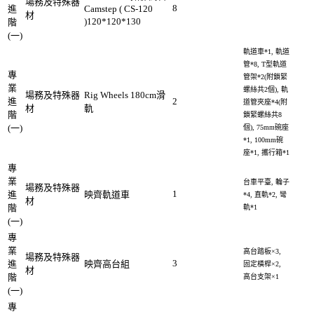
場務及特殊器
8
進
Camstep ( CS-120
材
)120*120*130
階
(一)
軌道車*1, 軌道
管*8, T型軌道
專
管架*2(附鎖緊
業
螺絲共2個), 軌
場務及特殊器
Rig Wheels 180cm滑
進
2
道管夾座*4(附
材
軌
階
鎖緊螺絲共8
(一)
個), 75mm碗座
*1, 100mm碗
座*1, 攜行箱*1
專
業
台車平臺, 輪子
場務及特殊器
1
進
映齊軌道車
*4, 直軌*2, 彎
材
階
軌*1
(一)
專
業
高台踏板×3,
場務及特殊器
3
進
映齊高台組
固定橫桿×2,
材
階
高台支架×1
(一)
專