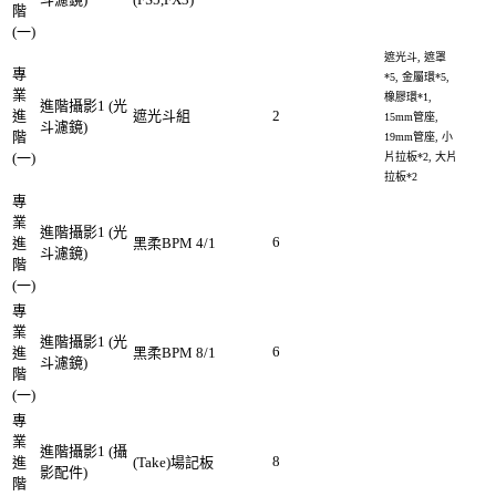
階
(一)
遮光斗, 遮罩
專
*5, 金屬環*5,
業
橡膠環*1,
進階攝影1 (光
進
遮光斗組
2
15mm管座,
斗濾鏡)
階
19mm管座, 小
(一)
片拉板*2, 大片
拉板*2
專
業
進階攝影1 (光
6
進
黑柔BPM 4/1
斗濾鏡)
階
(一)
專
業
進階攝影1 (光
6
進
黑柔BPM 8/1
斗濾鏡)
階
(一)
專
業
進階攝影1 (攝
8
進
(Take)場記板
影配件)
階