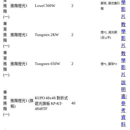
業
學
腳架, 硬式攜行
進
進階燈光1
Lowel 500W
2
箱
影
階
片
(一)
專
教
業
學
燈*2, 減光網
進
進階燈光1
Tungsten 2KW
2
(全),(半)
影
階
片
(一)
專
教
業
學
進
進階燈光1
Tungsten 650W
2
燈*1, 腳架*2
影
階
片
(一)
說
明
專
書/
業
KUPO 48x48 對折式
進階燈光1 (旗
進
40
參
遮光旗板 KP-KT-
板)
階
4848TF
考
(一)
資
料