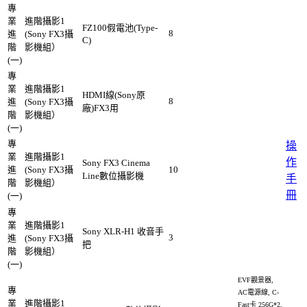
專
業
進階攝影1
FZ100假電池(Type-
8
進
(Sony FX3攝
C)
階
影機組）
(一)
專
業
進階攝影1
HDMI線(Sony原
8
進
(Sony FX3攝
廠)FX3用
階
影機組）
(一)
專
操
業
進階攝影1
作
Sony FX3 Cinema
進
(Sony FX3攝
10
Line數位攝影機
手
階
影機組）
冊
(一)
專
業
進階攝影1
Sony XLR-H1 收音手
3
進
(Sony FX3攝
把
階
影機組）
(一)
EVF觀景器,
專
AC電源線, C-
業
進階攝影1
Fast卡 256G*2,