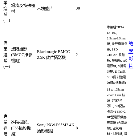
業
場務及特殊器
30
進
木塊墊片
材
階
(一)
承架組TILTA
ES-T07,
2.5mm-3.5mm
專
教
線, 象牙銜接螺
業
進階攝影1
絲, SSD
學
Blackmagic BMCC
進
(BMCC攝影
2
240G*2, 長船
2.5K 數位攝影機
影
階
機組)
板, 短船板, AC
片
(一)
電源線, V掛電
池座, D-Tap線,
SSD讀卡機(電
源線&傳輸線)
18 to 105mm
Zoom Lens 鏡
頭（含遮光
罩）, SD記憶
卡盒*1 64G*2,
專
BP型電源供應/
業
進階攝影1
充電器 (含電源
Sony PXW-FS5M2 4K
進
(FS5攝影機
8
線), 空氣噴
攝影機組
階
組)
球、拭鏡紙, 攝