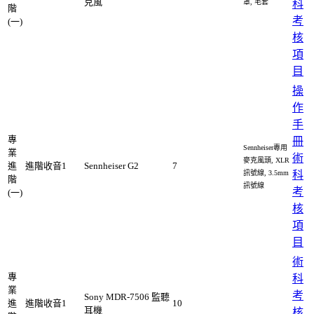
克風
罩, 毛套
科
階
考
(一)
核
項
目
操
作
手
專
冊
Sennheiser專用
業
術
麥克風頭, XLR
進
進階收音1
Sennheiser G2
7
訊號線, 3.5mm
科
階
訊號線
考
(一)
核
項
目
術
專
科
業
考
Sony MDR-7506 監聽
進
進階收音1
10
耳機
核