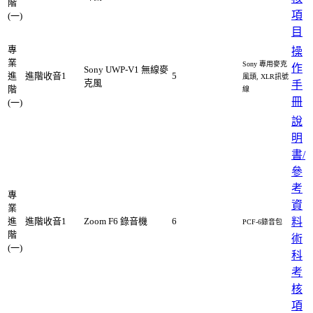
階
項
(一)
目
專
操
業
Sony 專用麥克
作
Sony UWP-V1 無線麥
進
進階收音1
5
風頭, XLR訊號
克風
手
階
線
冊
(一)
說
明
書/
參
考
專
資
業
進
進階收音1
Zoom F6 錄音機
6
料
PCF-6錄音包
階
術
(一)
科
考
核
項