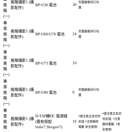
進階攝影1 (攝
充電器需另行勾
30
進
BP-U30 電池
影配件)
選
階
(一)
專
業
進階攝影1 (攝
充電器需另行勾
24
進
BP-U60/U70 電池
影配件)
選
階
(一)
專
業
進階攝影1 (攝
10
進
BP-U75 電池
影配件)
階
(一)
專
業
進階攝影1 (攝
充電器需另行勾
6
進
BP-U90 電池
影配件)
選
階
(一)
專
*請注意正反切
業
D-TAP轉DC 電源線
*請注意正反切勿
進階攝影1 (攝
勿反插, *注意
16
進
(需有搭配
反插 *注意器材
影配件)
器材電壓, *安
lndie7,Shogun7)
階
電壓 安全使用!
全使用!