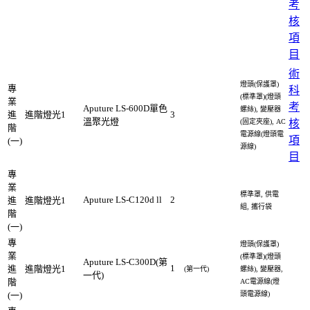
考
核
項
目
術
燈頭(保護罩)
專
科
(標準罩)(燈頭
業
考
Aputure LS-600D單色
螺絲), 變壓器
進
進階燈光1
3
溫聚光燈
(固定夾座), AC
核
階
電源線(燈頭電
項
(一)
源線)
目
專
業
標準罩, 供電
Aputure LS-C120d ll
2
進
進階燈光1
組, 攜行袋
階
(一)
專
燈頭(保護罩)
業
(標準罩)(燈頭
Aputure LS-C300D(第
1
進
進階燈光1
(第一代)
螺絲), 變壓器,
一代)
階
AC電源線(燈
(一)
頭電源線)