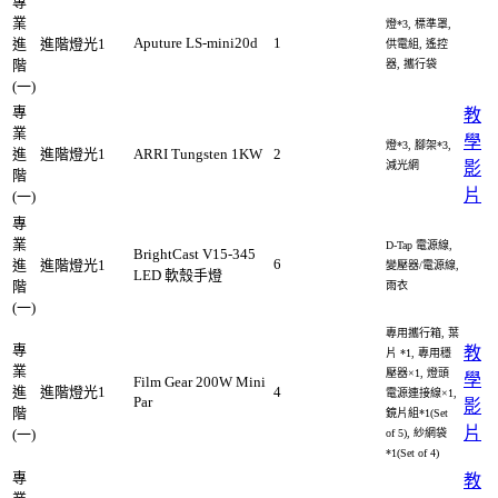
專
業
燈*3, 標準罩,
Aputure LS-mini20d
1
進
進階燈光1
供電組, 遙控
階
器, 攜行袋
(一)
專
教
業
學
燈*3, 腳架*3,
進
進階燈光1
ARRI Tungsten 1KW
2
減光網
影
階
片
(一)
專
業
D-Tap 電源線,
BrightCast V15-345
6
進
進階燈光1
變壓器/電源線,
LED 軟殼手燈
階
雨衣
(一)
專用攜行箱, 葉
專
教
片 *1, 專用穩
業
壓器×1, 燈頭
學
Film Gear 200W Mini
進
進階燈光1
4
電源連接線×1,
Par
影
階
鏡片組*1(Set
片
(一)
of 5), 紗網袋
*1(Set of 4)
專
教