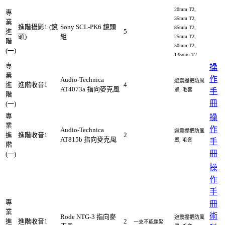
20mm T2,
專
35mm T2,
業
進階攝影1 (鏡
Sony SCL-PK6 鏡頭
85mm T2,
進
5
頭)
組
25mm T2,
階
50mm T2,
(一)
135mm T2
專
操
業
作
Audio-Technica
避震握把防風
進
進階收音1
4
AT4073a 指向麥克風
罩, 毛套
手
階
冊
(一)
專
操
業
作
Audio-Technica
避震握把防風
進
進階收音1
2
AT815b 指向麥克風
罩, 毛套
手
階
冊
(一)
操
作
手
專
冊
業
術
Rode NTG-3 指向麥
避震握把防風
進
進階收音1
2
一支不能鎖緊