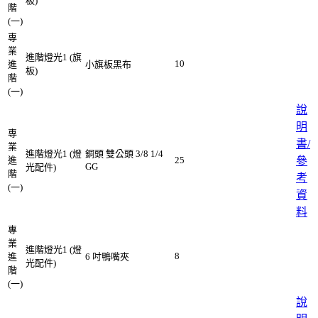
板)
階
(一)
專
業
進階燈光1 (旗
10
進
小旗板黑布
板)
階
(一)
說
明
專
書/
業
進階燈光1 (燈
銅頭 雙公頭 3/8 1/4
進
25
參
GG
光配件)
階
考
(一)
資
料
專
業
進階燈光1 (燈
8
進
6 吋鴨嘴夾
光配件)
階
(一)
說