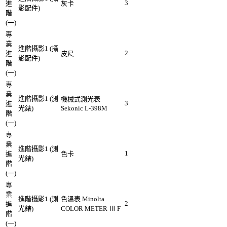
3
進
灰卡
影配件)
階
(一)
專
業
進階攝影1 (攝
2
進
皮尺
影配件)
階
(一)
專
業
進階攝影1 (測
機械式測光表
3
進
光錶)
Sekonic L-398M
階
(一)
專
業
進階攝影1 (測
1
進
色卡
光錶)
階
(一)
專
業
進階攝影1 (測
色溫表 Minolta
2
進
光錶)
COLOR METER Ⅲ F
階
(一)